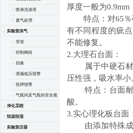
厚度一般为0.9m
喷淋洗涤塔
特点：对65％硝
废气处理
有不同程度的疵点
实验室供气
不能修复。
管道
2.大理石台面：
控制阀组
切换
属于中硬石材，
泄漏低压报警
压性强，吸水率小
抵押报警
特点：台面耐磨
气瓶间及气瓶的安全规
酸。
范
净化工程
3.实心理化板台面
恒温恒湿
由添加特殊成分
实验室仪器