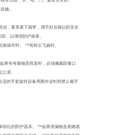
应检查仪器、水、电、门、窗是否关好。
用设施。
晃动，要系紧下颏带，调节好后箍以防安全
面部，以增强防护效果。
化验操作时。 ™有粉尘飞扬时。
作时如果有有毒物质挥发时，必须佩戴防毒口
尘口罩。
戴合适的手套旋转设备周围作业时则禁止戴手
。
体部位的防护器具。 ™如果泄漏物是易燃易