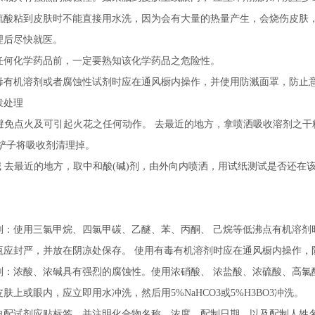
硫酸粘到皮肤时不能直接用水洗，因为会有大量的热量产生，会烧伤皮肤，应
理后尽快就医。
任何化学药品前，一定要熟知该化学药品之危险性。
毒有机溶剂或者腐蚀性试剂时应在通风橱内操作，并使用防溅面罩，防止
泼处理
剂 避免点火及可引起火花之任何动作。 去最近的地方，拿喷洒吸收溶剂之
用铲子将吸收剂清理掉。
和碱 去最近的地方，取中和酸(碱)剂，由外向内喷洒，用试纸测试是否还在
剂：使用三氯甲烷、四氯甲碳、乙醚、苯、丙酮、 己烷等低沸点有机溶剂
瓶应封严，并放在阴凉处保存。 使用有毒有机溶剂时应在通风橱内操作，
剂：浓酸、浓碱具有强烈的腐蚀性。使用浓硝酸、 浓盐酸、浓硫酸、高氯
肤上或眼内，应立即用水冲洗，然后用5%NaHCO3或5%H3BO3冲洗。
自配试剂应贴标签，并注明化合物名称、浓度、配制日期，以及配制人姓