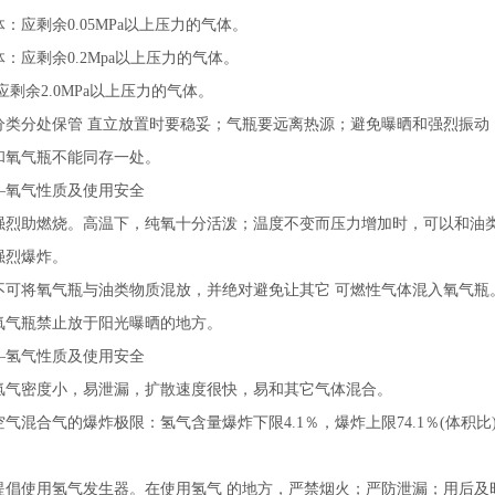
：应剩余0.05MPa以上压力的气体。
：应剩余0.2Mpa以上压力的气体。
应剩余2.0MPa以上压力的气体。
分类分处保管 直立放置时要稳妥；气瓶要远离热源；避免曝晒和强烈振
和氧气瓶不能同存一处。
—氧气性质及使用安全
强烈助燃烧。高温下，纯氧十分活泼；温度不变而压力增加时，可以和油
强烈爆炸。
不可将氧气瓶与油类物质混放，并绝对避免让其它 可燃性气体混入氧气瓶
氧气瓶禁止放于阳光曝晒的地方。
—氢气性质及使用安全
氢气密度小，易泄漏，扩散速度很快，易和其它气体混合。
气混合气的爆炸极限：氢气含量爆炸下限4.1％，爆炸上限74.1％(体积
。
提倡使用氢气发生器。在使用氢气 的地方，严禁烟火；严防泄漏；用后及