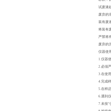
试废液
废弃的
装有废
将装有
严禁将
废弃的
仪器使
1.仪
2.必须
3.在
4.完
5.在
6.遇
7.未