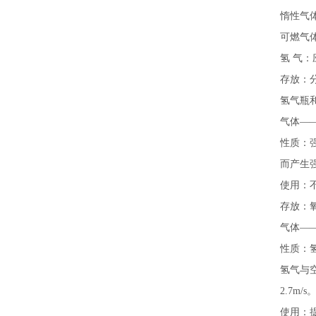
惰性气体
可燃气体
氢 气：
存放：
氢气瓶
气体—
性质：
而产生
使用：
存放：
气体—
性质：
氢气与空
2.7m/s
使用：