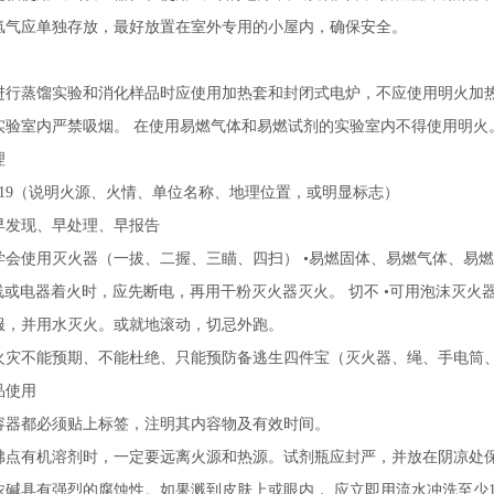
氢气应单独存放，最好放置在室外专用的小屋内，确保安全。
进行蒸馏实验和消化样品时应使用加热套和封闭式电炉，不应使用明火加热
实验室内严禁吸烟。 在使用易燃气体和易燃试剂的实验室内不得使用明火
理
119（说明火源、火情、单位名称、地理位置，或明显标志）
早发现、早处理、早报告
学会使用灭火器（一拔、二握、三瞄、四扫） •易燃固体、易燃气体、易
导线或电器着火时，应先断电，再用干粉灭火器灭火。 切不 •可用泡沫灭火
服，并用水灭火。或就地滚动，切忌外跑。
火灾不能预期、不能杜绝、只能预防备逃生四件宝（灭火器、绳、手电筒
品使用
容器都必须贴上标签，注明其内容物及有效时间。
沸点有机溶剂时，一定要远离火源和热源。试剂瓶应封严，并放在阴凉处
碱具有强烈的腐蚀性。如果溅到皮肤上或眼内， 应立即用流水冲洗至少15min