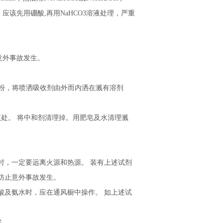
该先用硼酸,再用NaHCO3溶液处理，严重
意外事故发生。
干粉，将喷洒吸收剂由外而内洒在溅有溶剂
该处。 将中和剂清理掉。用肥皂及水清理溅
时，一定要远离火源和热源。 装有上述试剂
防止意外事故发生。
酸及氨水时，应在通风橱中操作。 如上述试
名。