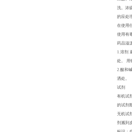
洗。浓
的应处
在使用
使用有
药品溢
1.溶
处。 
2.酸
洒处。
试剂
有机试
的试剂
无机试
剂溅到皮
标识：