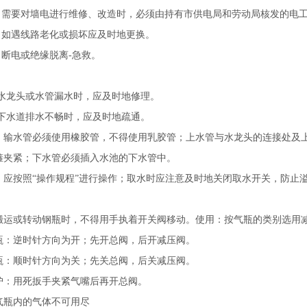
电：需要对墙电进行维修、改造时，必须由持有市供电局和劳动局核发的电
查：如遇线路老化或损坏应及时地更换。
：断电或绝缘脱离-急救。
：水龙头或水管漏水时，应及时地修理。
：下水道排水不畅时，应及时地疏通。
：输水管必须使用橡胶管，不得使用乳胶管；上水管与水龙头的连接处及上
箍夹紧；下水管必须插入水池的下水管中。
：应按照“操作规程”进行操作；取水时应注意及时地关闭取水开关，防止
搬运或转动钢瓶时，不得用手执着开关阀移动。使用：按气瓶的类别选用减
瓶：逆时针方向为开；先开总阀，后开减压阀。 
瓶：顺时针方向为关；先关总阀，后关减压阀。
保护：用死扳手夹紧气嘴后再开总阀。
瓶内的气体不可用尽 