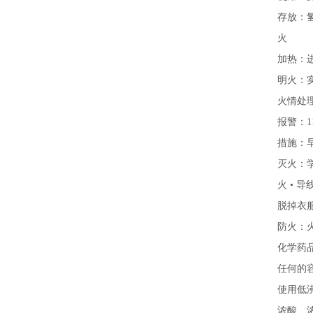
存放：
火
加热：
明火：
火情处
报警：
措施：
灭火：
火 • 
脱掉衣
防火：
化学药
任何的
使用低
浓酸、浓