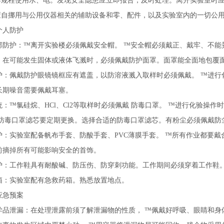
操作规程使用水、电。发现安全隐患应立即报告，及时处理。离开实验室时
得擅自挪用与公用仪器相关的辅助设备和零、配件，以及实验室内的一切公
个人防护
部防护：™离开实验楼必须佩戴安全帽。 ™安全帽必须戴正、戴牢、不能
。在可能发生固体或液体飞溅时，必须佩戴防护面罩。面罩能全面地包覆
护：佩戴防护眼镜镜框应有遮盖，以防溶液溅入取样时必须佩戴。 ™进行
长期噪音需要佩戴耳塞。
统：™氯硅烷、HCl、Cl2等取样时必须佩戴 防毒口罩。 ™进行化验操
™防毒口罩滤芯要定期更换。选择合适的防毒口罩滤芯。有粉尘必须佩戴防
护：实验室配备帆布手套、防酸手套、PVC薄膜手套。 ™所有作业都要
前摘掉所有可能影响安全的首饰。
护：工作鞋具有耐酸碱、防压伤、防穿刺功能。工作期间必须穿着工作鞋
箱：实验室配有急救药箱。熟悉放置地点。
应急预案
学品泄漏：在处理泄露前须了解泄漏物的性质， ™佩戴好呼吸、眼睛和身