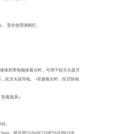
。 安全使用酒精灯。
。
燃液体和带电物体着火时，可用干粉灭火器灭
器，此灭火器导电。 •衣服着火时，应尽快地
、防毒面具）
保存。
，然后用5%NaHCO3或5%H3BO3冲