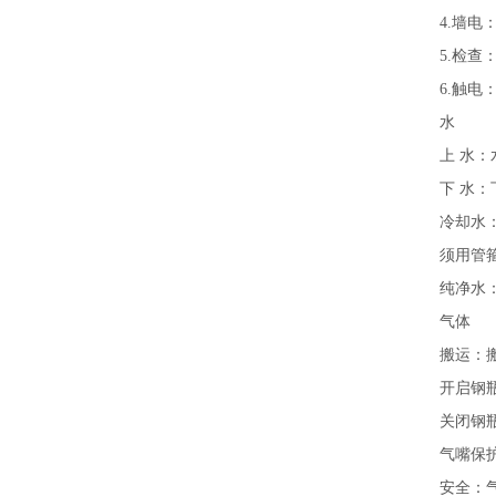
4.墙
5.检
6.触电
水
上 水
下 水
冷却水
须用管
纯净水
气体
搬运：
开启钢
关闭钢
气嘴
安全：气