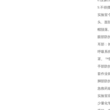
8.按
9.不
实验室
头、面
帽脱落
眼部防
耳部：
呼吸系
罩。 
手部防
套作业
脚部防
急救药
实验室
少量化