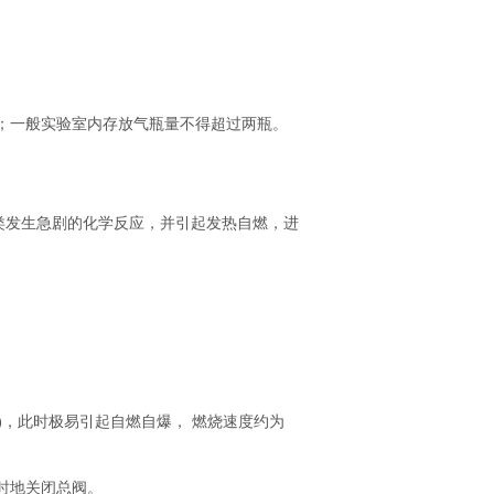
动；一般实验室内存放气瓶量不得超过两瓶。
类发生急剧的化学反应，并引起发热自燃，进
。
比)，此时极易引起自燃自爆， 燃烧速度约为
时地关闭总阀。